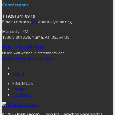
Contáctanos
T (928) 341 09 19
Email: contacto
@m
anantialyuma.org
Manantial FM
1830 S 8th Ave, Yuma, Az, 85364 US
Open in Google Maps
Please wait whilst our latest tweets load
Follow @ManantialYumaAZ
Tweet
SIGUENOS
Twitter
Facebook
© 2026
Inspiracom
. Todo los Derechos Reservados.