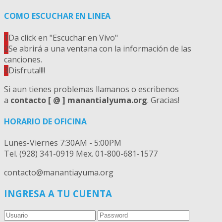
COMO ESCUCHAR EN LINEA
1
Da click en "Escuchar en Vivo"
2
Se abrirá a una ventana con la información de las
canciones.
3
Disfruta!!!!
Si aun tienes problemas llamanos o escribenos
a
contacto [ @ ] manantialyuma.org
. Gracias!
HORARIO DE OFICINA
Lunes-Viernes 7:30AM - 5:00PM
Tel. (928) 341-0919 Mex. 01-800-681-1577
contacto@manantiayuma.org
INGRESA A TU CUENTA