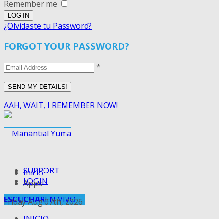
Remember me
¿Olvidaste tu Password?
FORGOT YOUR PASSWORD?
*
AAH, WAIT, I REMEMBER NOW!
SUPPORT
Inicio
LOGIN
Apps
ESCUCHAR
EN VIVO
Friday Aug 07th, 2026
INICIO