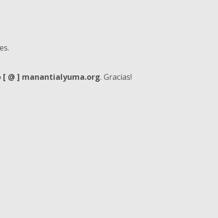
es.
 [ @ ] manantialyuma.org
. Gracias!