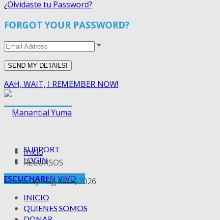
¿Olvidaste tu Password?
FORGOT YOUR PASSWORD?
*
AAH, WAIT, I REMEMBER NOW!
SUPPORT
Inicio
LOGIN
RECURSOS
ESCUCHAR
EN VIVO
Thursday Aug 06th, 2026
INICIO
QUIENES SOMOS
DONAR