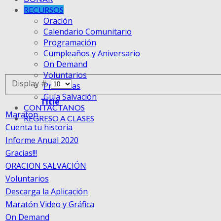
RECURSOS
Oración
Calendario Comunitario
Programación
Cumpleaños y Aniversario
On Demand
Voluntarios
Display #
Promesas
Guía Salvación
Title
CONTACTANOS
Maraton
REGRESO A CLASES
Cuenta tu historia
Informe Anual 2020
Gracias!!!
ORACION SALVACIÓN
Voluntarios
Descarga la Aplicación
Maratón Video y Gráfica
On Demand