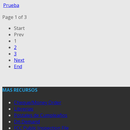
Prueba
Page 1 of 3
Start
Prev
1
2
3
Next
End
MAS RECURSOS
Cheque/Money Order
Librerias
Postales de Cumpleaños
On Demand
FCC Public Inspection File