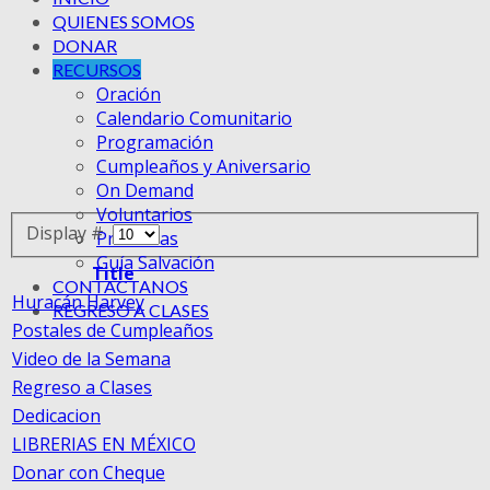
QUIENES SOMOS
DONAR
RECURSOS
Oración
Calendario Comunitario
Programación
Cumpleaños y Aniversario
On Demand
Voluntarios
Display #
Promesas
Guía Salvación
Title
CONTACTANOS
Huracán Harvey
REGRESO A CLASES
Postales de Cumpleaños
Video de la Semana
Regreso a Clases
Dedicacion
LIBRERIAS EN MÉXICO
Donar con Cheque