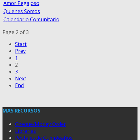
Amor Pegajoso
Quienes Somos
Calendario Comunitario
Page 2 of 3
Start
Prev
1
2
3
Next
End
MAS RECURSOS
Cheque/Money Order
Librerias
Postales de Cumpleaños