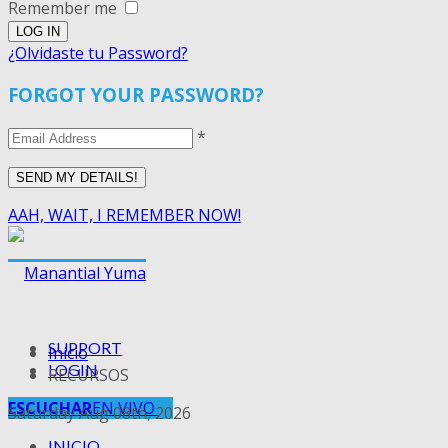
Remember me
¿Olvidaste tu Password?
FORGOT YOUR PASSWORD?
*
AAH, WAIT, I REMEMBER NOW!
SUPPORT
Inicio
LOGIN
RECURSOS
ESCUCHAR
EN VIVO
Saturday Aug 08th, 2026
INICIO