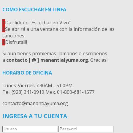
COMO ESCUCHAR EN LINEA
1
Da click en "Escuchar en Vivo"
2
Se abrirá a una ventana con la información de las
canciones.
3
Disfruta!!!!
Si aun tienes problemas llamanos o escribenos
a
contacto [ @ ] manantialyuma.org
. Gracias!
HORARIO DE OFICINA
Lunes-Viernes 7:30AM - 5:00PM
Tel. (928) 341-0919 Mex. 01-800-681-1577
contacto@manantiayuma.org
INGRESA A TU CUENTA