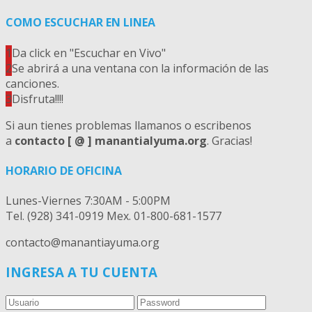
COMO ESCUCHAR EN LINEA
1
Da click en "Escuchar en Vivo"
2
Se abrirá a una ventana con la información de las
canciones.
3
Disfruta!!!!
Si aun tienes problemas llamanos o escribenos
a
contacto [ @ ] manantialyuma.org
. Gracias!
HORARIO DE OFICINA
Lunes-Viernes 7:30AM - 5:00PM
Tel. (928) 341-0919 Mex. 01-800-681-1577
contacto@manantiayuma.org
INGRESA A TU CUENTA