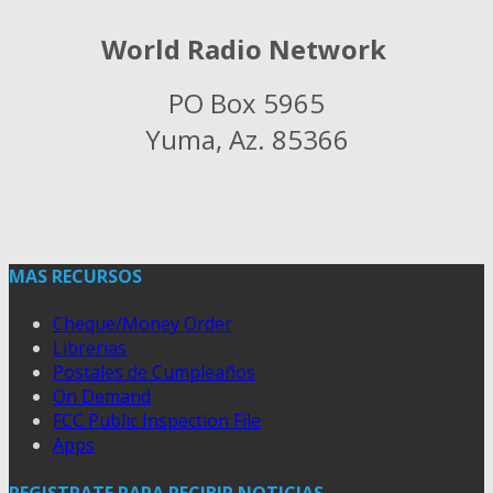
World Radio Network
PO Box 5965
Yuma, Az. 85366
MAS RECURSOS
Cheque/Money Order
Librerias
Postales de Cumpleaños
On Demand
FCC Public Inspection File
Apps
REGISTRATE PARA RECIBIR NOTICIAS