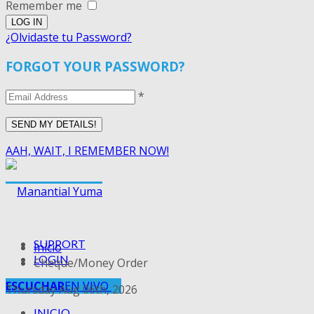
Remember me
¿Olvidaste tu Password?
FORGOT YOUR PASSWORD?
*
AAH, WAIT, I REMEMBER NOW!
SUPPORT
Inicio
LOGIN
Cheque/Money Order
ESCUCHAR
EN VIVO
Thursday Aug 06th, 2026
INICIO