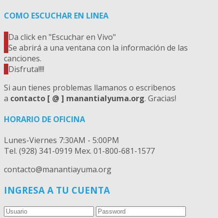
COMO ESCUCHAR EN LINEA
1
Da click en "Escuchar en Vivo"
2
Se abrirá a una ventana con la información de las
canciones.
3
Disfruta!!!!
Si aun tienes problemas llamanos o escribenos
a
contacto [ @ ] manantialyuma.org
. Gracias!
HORARIO DE OFICINA
Lunes-Viernes 7:30AM - 5:00PM
Tel. (928) 341-0919 Mex. 01-800-681-1577
contacto@manantiayuma.org
INGRESA A TU CUENTA