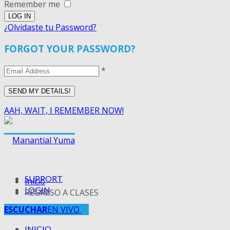
Remember me
¿Olvidaste tu Password?
FORGOT YOUR PASSWORD?
*
AAH, WAIT, I REMEMBER NOW!
SUPPORT
Inicio
LOGIN
REGRESO A CLASES
ESCUCHAR
EN VIVO
INICIO