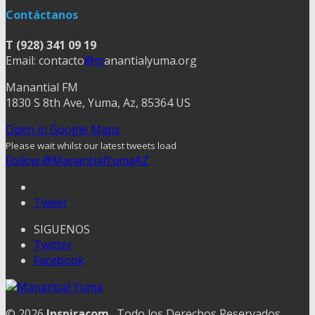
Contáctanos
T (928) 341 09 19
Email: contacto
@m
anantialyuma.org
Manantial FM
1830 S 8th Ave, Yuma, Az, 85364 US
Open in Google Maps
Please wait whilst our latest tweets load
Follow @ManantialYumaAZ
Tweet
SIGUENOS
Twitter
Facebook
© 2026
Inspiracom
. Todo los Derechos Reservados.